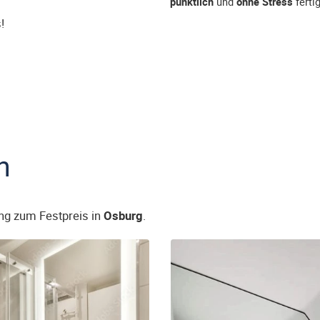
pünktlich
und
ohne Stress
fertig
!
n
ng zum Festpreis in
Osburg
.