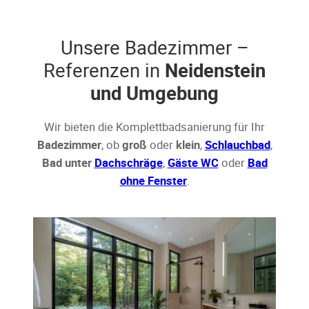
Unsere Badezimmer –
Referenzen in
Neidenstein
und Umgebung
Wir bieten die Komplettbadsanierung für Ihr
Badezimmer
, ob
groß
oder
klein
,
Schlauchbad
,
Bad unter
Dachschräge
,
Gäste WC
oder
Bad
ohne Fenster
.