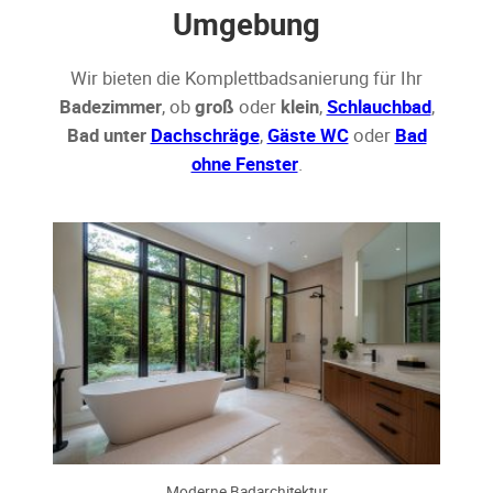
Umgebung
Wir bieten die Komplettbadsanierung für Ihr
Badezimmer
, ob
groß
oder
klein
,
Schlauchbad
,
Bad unter
Dachschräge
,
Gäste WC
oder
Bad
ohne Fenster
.
Moderne Badarchitektur