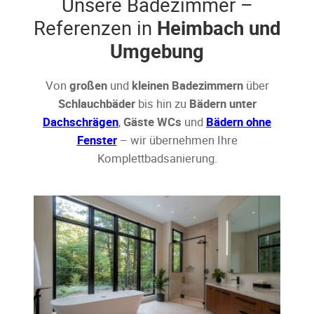
Unsere Badezimmer –
Referenzen in
Heimbach und
Umgebung
Von
großen
und
kleinen Badezimmern
über
Schlauchbäder
bis hin zu
Bädern unter
Dachschrägen
,
Gäste WCs
und
Bädern ohne
Fenster
– wir übernehmen Ihre
Komplettbadsanierung.