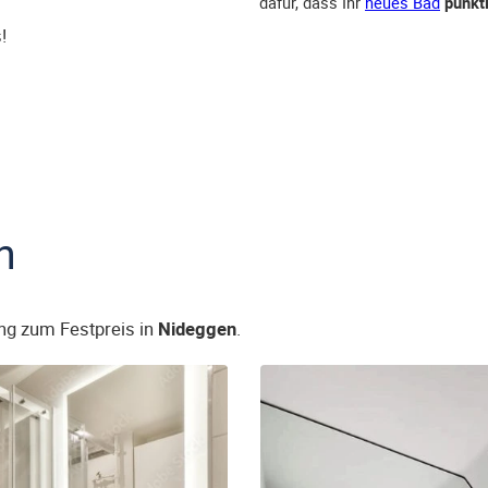
dafür, dass Ihr
neues Bad
pünkt
!
n
ng zum Festpreis in
Nideggen
.