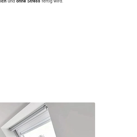
lich
und
ohne Stress
fertig wird.