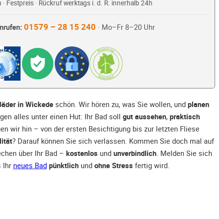
 · Festpreis · Rückruf werktags i. d. R. innerhalb 24h
01579 – 28 15 240
nrufen:
· Mo–Fr 8–20 Uhr
Bäder in Wickede
schön. Wir hören zu, was Sie wollen, und
planen
gen alles unter einen Hut: Ihr Bad soll
gut aussehen
,
praktisch
gen wir hin – von der ersten Besichtigung bis zur letzten Fliese
ität
? Darauf können Sie sich verlassen. Kommen Sie doch mal auf
echen über Ihr Bad –
kostenlos
und
unverbindlich
. Melden Sie sich
s Ihr
neues Bad
pünktlich
und
ohne Stress
fertig wird.