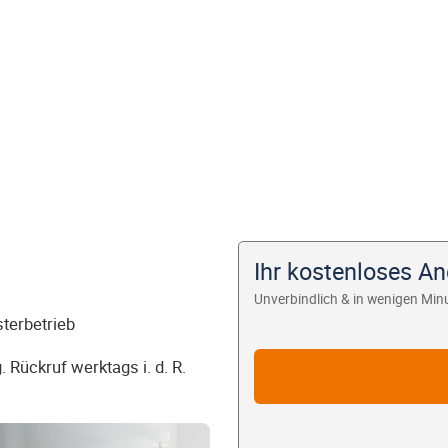
Ihr kostenloses A
Unverbindlich & in wenigen Min
sterbetrieb
 Rückruf werktags i. d. R.