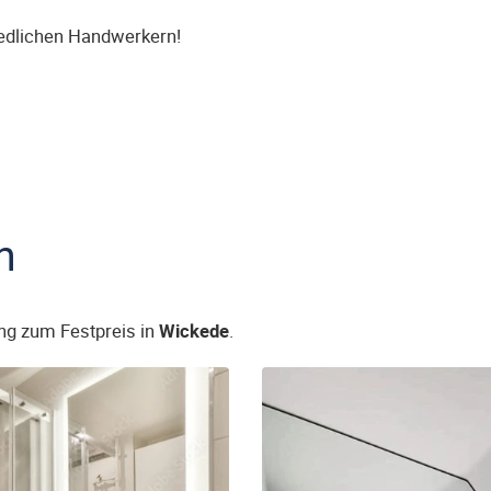
iedlichen Handwerkern!
n
ng zum Festpreis in
Wickede
.