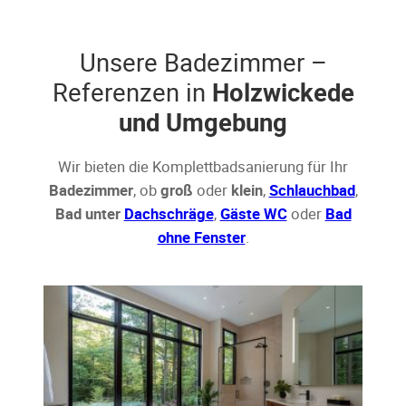
Unsere Badezimmer –
Referenzen in
Holzwickede
und Umgebung
Wir bieten die Komplettbadsanierung für Ihr
Badezimmer
, ob
groß
oder
klein
,
Schlauchbad
,
Bad unter
Dachschräge
,
Gäste WC
oder
Bad
ohne Fenster
.