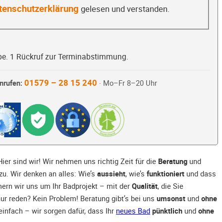
tenschutzerklärung
gelesen und verstanden.
be. 1 Rückruf zur Terminabstimmung.
01579 – 28 15 240
nrufen:
· Mo–Fr 8–20 Uhr
ier sind wir! Wir nehmen uns richtig Zeit für die
Beratung
und
zu. Wir denken an alles: Wie’s
aussieht
, wie’s
funktioniert
und dass
ern wir uns um Ihr Badprojekt – mit der
Qualität
, die Sie
nur reden? Kein Problem! Beratung gibt’s bei uns
umsonst
und
ohne
einfach – wir sorgen dafür, dass Ihr
neues Bad
pünktlich
und
ohne