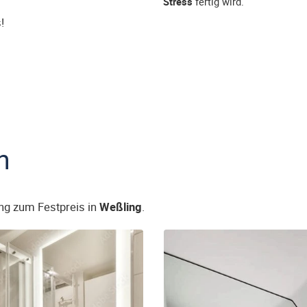
Stress
fertig wird.
!
n
ng zum Festpreis in
Weßling
.