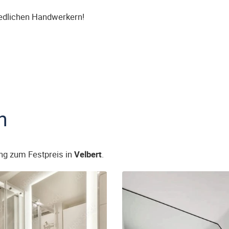
iedlichen Handwerkern!
n
ng zum Festpreis in
Velbert
.