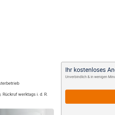
Ihr kostenloses An
Unverbindlich & in wenigen Min
sterbetrieb
 Rückruf werktags i. d. R.