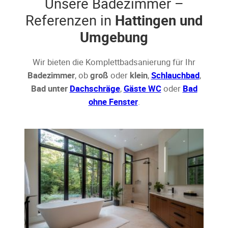
Unsere Badezimmer –
Referenzen in
Hattingen und
Umgebung
Wir bieten die Komplettbadsanierung für Ihr
Badezimmer
, ob
groß
oder
klein
,
Schlauchbad
,
Bad unter
Dachschräge
,
Gäste WC
oder
Bad
ohne Fenster
.