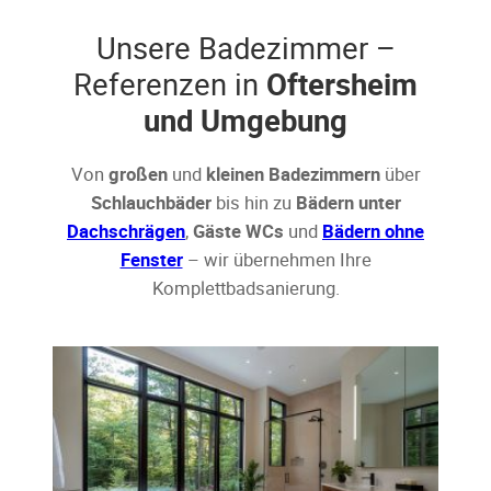
Unsere Badezimmer –
Referenzen in
Oftersheim
und Umgebung
Von
großen
und
kleinen Badezimmern
über
Schlauchbäder
bis hin zu
Bädern unter
Dachschrägen
,
Gäste WCs
und
Bädern ohne
Fenster
– wir übernehmen Ihre
Komplettbadsanierung.