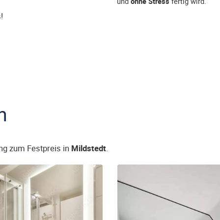
und
ohne Stress
fertig wird.
!
n
ng zum Festpreis in
Mildstedt
.