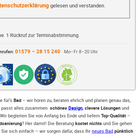
tenschutzerklärung
gelesen und verstanden.
be. 1 Rückruf zur Terminabstimmung.
01579 – 28 15 240
nrufen:
· Mo–Fr 8–20 Uhr
e für’s
Bad
– wir hören zu, beraten ehrlich und planen genau das,
ns passt alles zusammen:
schönes
Design
,
clevere Lösungen
und
 Wir begleiten Sie von Anfang bis Ende und liefern
Top-Qualität
–
dsanierung
? Her damit! Die Beratung
kostet nichts
und Sie gehen
Sie sich einfach – wir sorgen dafür, dass Ihr
neues Bad
pünktlich