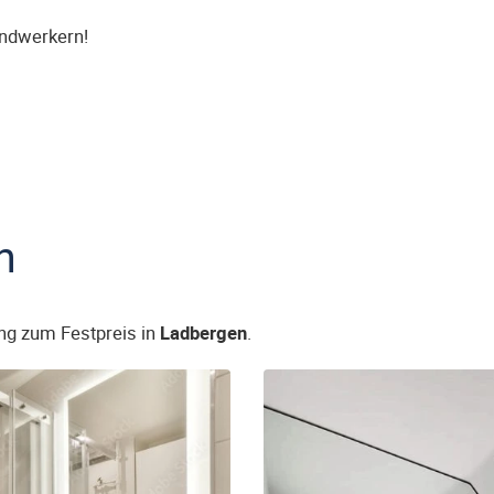
andwerkern!
n
ng zum Festpreis in
Ladbergen
.