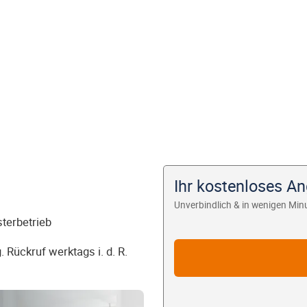
Ihr kostenloses A
Unverbindlich & in wenigen Min
sterbetrieb
 Rückruf werktags i. d. R.