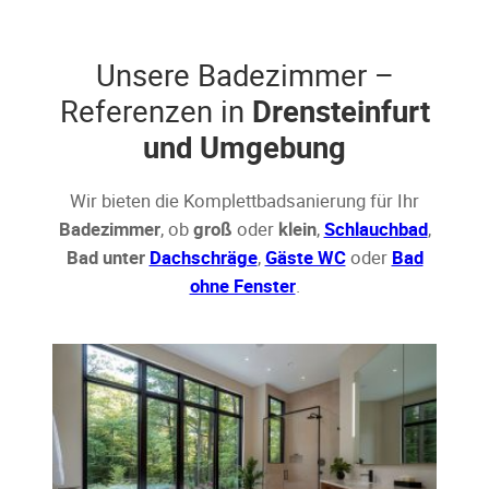
Unsere Badezimmer –
Referenzen in
Drensteinfurt
und Umgebung
Wir bieten die Komplettbadsanierung für Ihr
Badezimmer
, ob
groß
oder
klein
,
Schlauchbad
,
Bad unter
Dachschräge
,
Gäste WC
oder
Bad
ohne Fenster
.