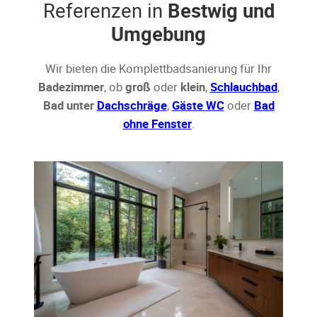
Referenzen in
Bestwig und
Umgebung
Wir bieten die Komplettbadsanierung für Ihr
Badezimmer
, ob
groß
oder
klein
,
Schlauchbad
,
Bad unter
Dachschräge
,
Gäste WC
oder
Bad
ohne Fenster
.