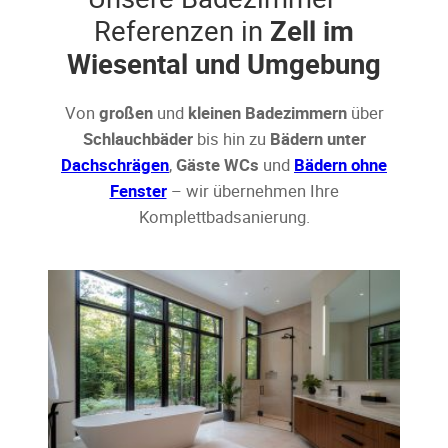
Referenzen in
Zell im
Wiesental und Umgebung
Von
großen
und
kleinen Badezimmern
über
Schlauchbäder
bis hin zu
Bädern unter
Dachschrägen
,
Gäste WCs
und
Bädern ohne
Fenster
– wir übernehmen Ihre
Komplettbadsanierung.