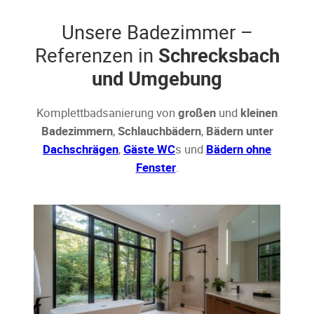
Unsere Badezimmer –
Referenzen in
Schrecksbach
und Umgebung
Komplettbadsanierung von
großen
und
kleinen
Badezimmern
,
Schlauchbädern
,
Bädern unter
Dachschrägen
,
Gäste WC
s und
Bädern ohne
Fenster
.