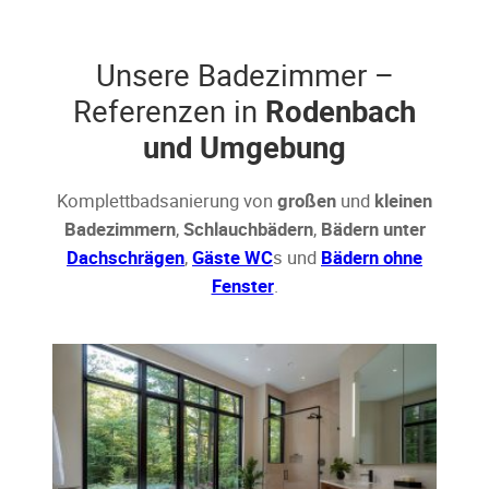
Unsere Badezimmer –
Referenzen in
Rodenbach
und Umgebung
Komplettbadsanierung von
großen
und
kleinen
Badezimmern
,
Schlauchbädern
,
Bädern unter
Dachschrägen
,
Gäste WC
s und
Bädern ohne
Fenster
.