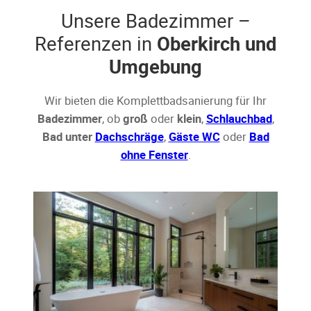
Unsere Badezimmer –
Referenzen in
Oberkirch und
Umgebung
Wir bieten die Komplettbadsanierung für Ihr
Badezimmer
, ob
groß
oder
klein
,
Schlauchbad
,
Bad unter
Dachschräge
,
Gäste WC
oder
Bad
ohne Fenster
.