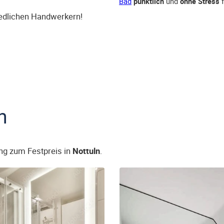
Bad
pünktlich
und
ohne Stress
f
iedlichen Handwerkern!
n
ng zum Festpreis in
Nottuln
.