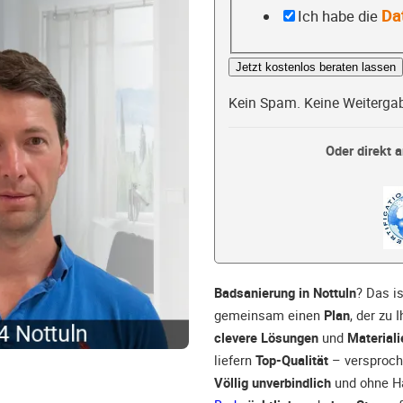
Da
Ich habe die
Jetzt kostenlos beraten lassen
Kein Spam. Keine Weiterga
Oder direkt a
Badsanierung in Nottuln
? Das i
gemeinsam einen
Plan
, der zu
clevere Lösungen
und
Materiali
liefern
Top-Qualität
– versproc
Völlig unverbindlich
und ohne Ha