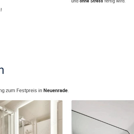
und
ohne Stress
fertig wird.
!
n
ng zum Festpreis in
Neuenrade
.