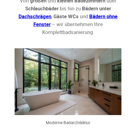
Von
großen
und
kleinen Badezimmern
über
Schlauchbäder
bis hin zu
Bädern unter
Dachschrägen
,
Gäste WCs
und
Bädern ohne
Fenster
– wir übernehmen Ihre
Komplettbadsanierung.
Moderne Badarchitektur