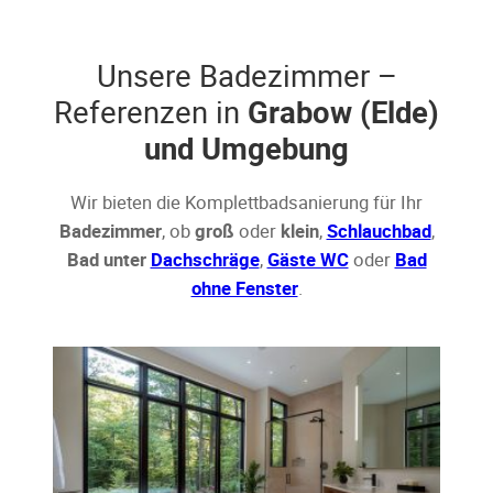
Unsere Badezimmer –
Referenzen in
Grabow (Elde)
und Umgebung
Wir bieten die Komplettbadsanierung für Ihr
Badezimmer
, ob
groß
oder
klein
,
Schlauchbad
,
Bad unter
Dachschräge
,
Gäste WC
oder
Bad
ohne Fenster
.