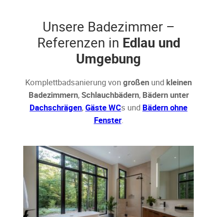
Unsere Badezimmer –
Referenzen in
Edlau und
Umgebung
Komplettbadsanierung von
großen
und
kleinen
Badezimmern
,
Schlauchbädern
,
Bädern unter
Dachschrägen
,
Gäste WC
s und
Bädern ohne
Fenster
.