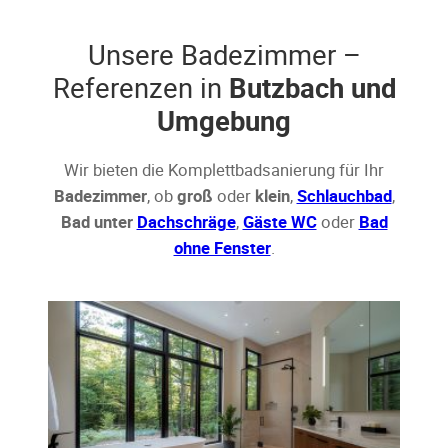
Unsere Badezimmer –
Referenzen in
Butzbach und
Umgebung
Wir bieten die Komplettbadsanierung für Ihr
Badezimmer
, ob
groß
oder
klein
,
Schlauchbad
,
Bad unter
Dachschräge
,
Gäste WC
oder
Bad
ohne Fenster
.