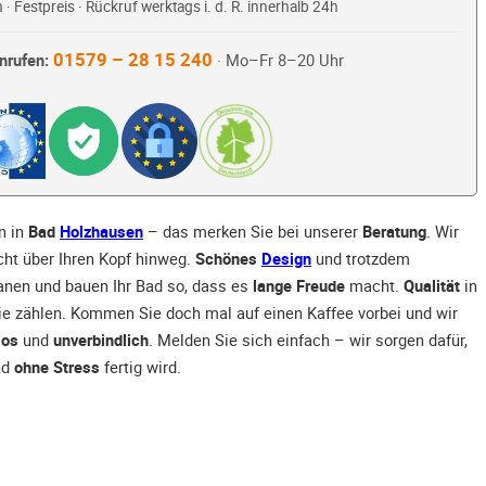
 · Festpreis · Rückruf werktags i. d. R. innerhalb 24h
01579 – 28 15 240
nrufen:
· Mo–Fr 8–20 Uhr
n in
Bad
Holzhausen
– das merken Sie bei unserer
Beratung
. Wir
ht über Ihren Kopf hinweg.
Schönes
Design
und trotzdem
lanen und bauen Ihr Bad so, dass es
lange Freude
macht.
Qualität
in
ie zählen. Kommen Sie doch mal auf einen Kaffee vorbei und wir
los
und
unverbindlich
. Melden Sie sich einfach – wir sorgen dafür,
nd
ohne Stress
fertig wird.