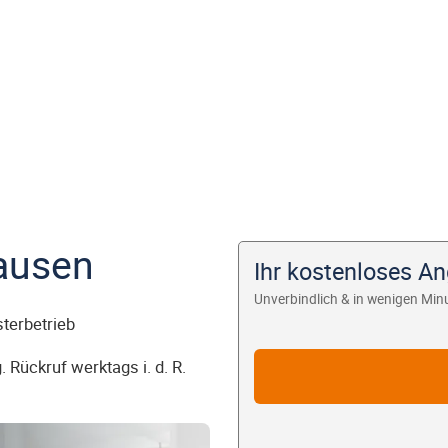
ausen
Ihr kostenloses A
Unverbindlich & in wenigen Min
sterbetrieb
 Rückruf werktags i. d. R.