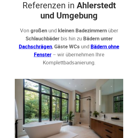
Referenzen in
Ahlerstedt
und Umgebung
Von
großen
und
kleinen Badezimmern
über
Schlauchbäder
bis hin zu
Bädern unter
Dachschrägen
,
Gäste WCs
und
Bädern ohne
Fenster
– wir übernehmen Ihre
Komplettbadsanierung.