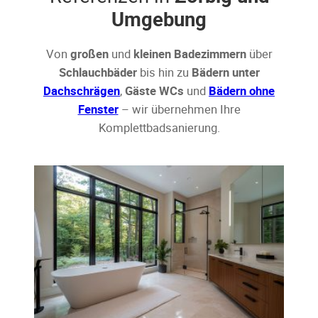
Umgebung
Von
großen
und
kleinen Badezimmern
über
Schlauchbäder
bis hin zu
Bädern unter
Dachschrägen
,
Gäste WCs
und
Bädern ohne
Fenster
– wir übernehmen Ihre
Komplettbadsanierung.