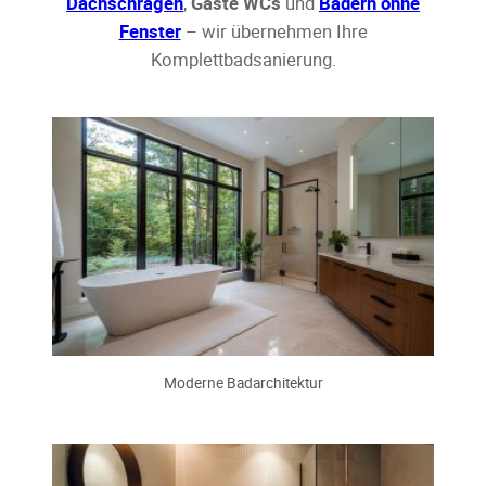
Dachschrägen
,
Gäste WCs
und
Bädern ohne
Fenster
– wir übernehmen Ihre
Komplettbadsanierung.
Moderne Badarchitektur