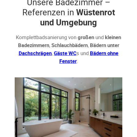
Unsere Badezimmer –
Referenzen in
Wüstenrot
und Umgebung
Komplettbadsanierung von
großen
und
kleinen
Badezimmern
,
Schlauchbädern
,
Bädern unter
Dachschrägen
,
Gäste WC
s und
Bädern ohne
Fenster
.