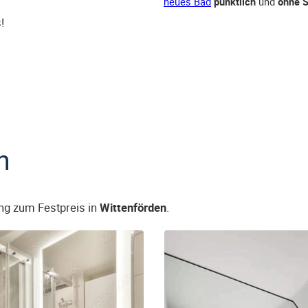
neues Bad
pünktlich
und
ohne S
!
n
ng zum Festpreis in
Wittenförden
.