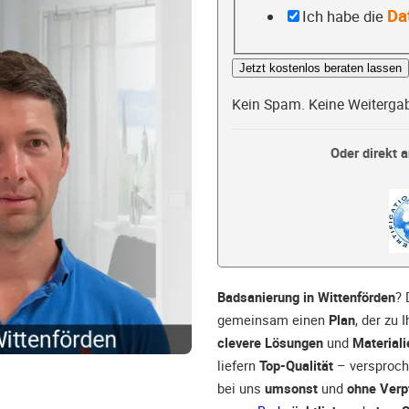
Da
Ich habe die
Jetzt kostenlos beraten lassen
Kein Spam. Keine Weiterga
Oder direkt a
Badsanierung in Wittenförden
? 
gemeinsam einen
Plan
, der zu
clevere Lösungen
und
Materiali
liefern
Top-Qualität
– versproche
bei uns
umsonst
und
ohne Verp