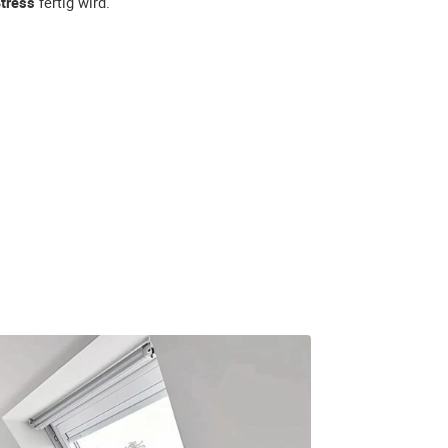
tress
fertig wird.