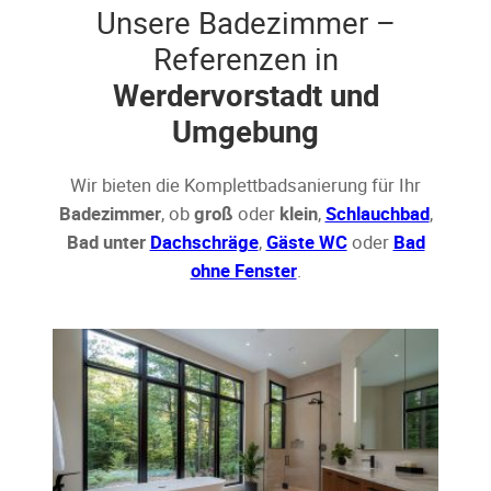
Unsere Badezimmer –
Referenzen in
Werdervorstadt und
Umgebung
Wir bieten die Komplettbadsanierung für Ihr
Badezimmer
, ob
groß
oder
klein
,
Schlauchbad
,
Bad unter
Dachschräge
,
Gäste WC
oder
Bad
ohne Fenster
.