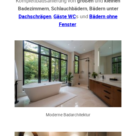
Komplettbadsanierung von
großen
und
kleinen
Badezimmern
,
Schlauchbädern
,
Bädern unter
Dachschrägen
,
Gäste WC
s und
Bädern ohne
Fenster
.
Moderne Badarchitektur