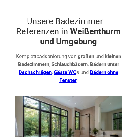
Unsere Badezimmer –
Referenzen in
Weißenthurm
und Umgebung
Komplettbadsanierung von
großen
und
kleinen
Badezimmern
,
Schlauchbädern
,
Bädern unter
Dachschrägen
,
Gäste WC
s und
Bädern ohne
Fenster
.