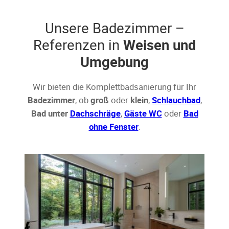
Unsere Badezimmer –
Referenzen in
Weisen und
Umgebung
Wir bieten die Komplettbadsanierung für Ihr
Badezimmer
, ob
groß
oder
klein
,
Schlauchbad
,
Bad unter
Dachschräge
,
Gäste WC
oder
Bad
ohne Fenster
.