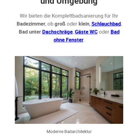
und Umgebung
Wir bieten die Komplettbadsanierung für Ihr
Badezimmer
, ob
groß
oder
klein
,
Schlauchbad
,
Bad unter
Dachschräge
,
Gäste WC
oder
Bad
ohne Fenster
.
Moderne Badarchitektur