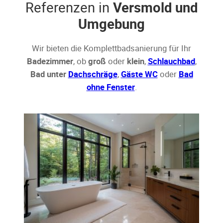
Referenzen in
Versmold und
Umgebung
Wir bieten die Komplettbadsanierung für Ihr
Badezimmer
, ob
groß
oder
klein
,
Schlauchbad
,
Bad unter
Dachschräge
,
Gäste WC
oder
Bad
ohne Fenster
.