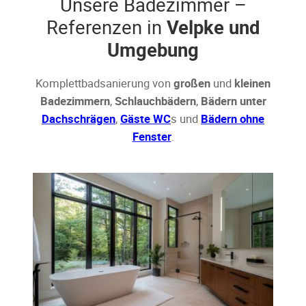
Unsere Badezimmer –
Referenzen in
Velpke und
Umgebung
Komplettbadsanierung von
großen
und
kleinen
Badezimmern
,
Schlauchbädern
,
Bädern unter
Dachschrägen
,
Gäste WC
s und
Bädern ohne
Fenster
.