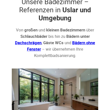
Unsere Badezimmer –
Referenzen in
Uslar und
Umgebung
Von
großen
und
kleinen Badezimmern
über
Schlauchbäder
bis hin zu
Bädern unter
Dachschrägen
,
Gäste WCs
und
Bädern ohne
Fenster
– wir übernehmen Ihre
Komplettbadsanierung.