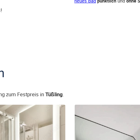
neues Bad
pünktlich
und
ohne S
!
n
ng zum Festpreis in
Tüßling
.