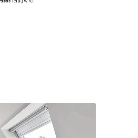
tress
fertig wird.