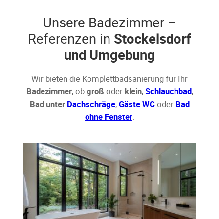
Unsere Badezimmer –
Referenzen in
Stockelsdorf
und Umgebung
Wir bieten die Komplettbadsanierung für Ihr
Badezimmer
, ob
groß
oder
klein
,
Schlauchbad
,
Bad unter
Dachschräge
,
Gäste WC
oder
Bad
ohne Fenster
.