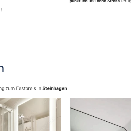
pünktlich
und
ohne Stress
fertig
!
n
ng zum Festpreis in
Steinhagen
.