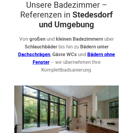
Unsere Badezimmer –
Referenzen in
Stedesdorf
und Umgebung
Von
großen
und
kleinen Badezimmern
über
Schlauchbäder
bis hin zu
Bädern unter
Dachschrägen
,
Gäste WCs
und
Bädern ohne
Fenster
– wir übernehmen Ihre
Komplettbadsanierung.