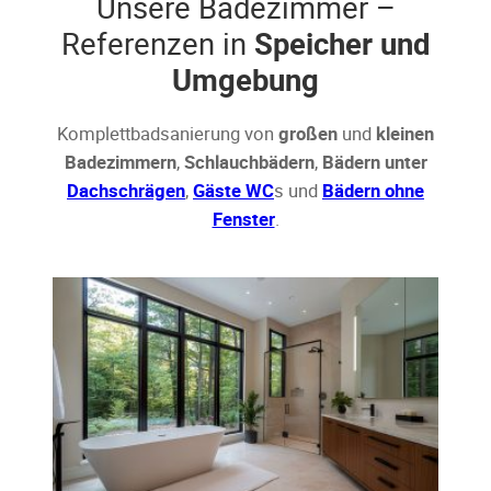
Unsere Badezimmer –
Referenzen in
Speicher und
Umgebung
Komplettbadsanierung von
großen
und
kleinen
Badezimmern
,
Schlauchbädern
,
Bädern unter
Dachschrägen
,
Gäste WC
s und
Bädern ohne
Fenster
.