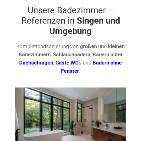
Unsere Badezimmer –
Referenzen in
Singen und
Umgebung
Komplettbadsanierung von
großen
und
kleinen
Badezimmern
,
Schlauchbädern
,
Bädern unter
Dachschrägen
,
Gäste WC
s und
Bädern ohne
Fenster
.