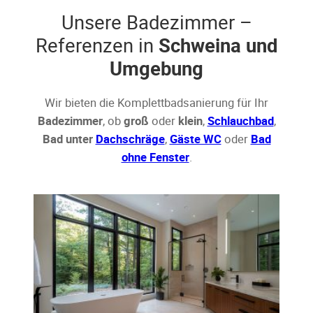
Unsere Badezimmer –
Referenzen in
Schweina und
Umgebung
Wir bieten die Komplettbadsanierung für Ihr
Badezimmer
, ob
groß
oder
klein
,
Schlauchbad
,
Bad unter
Dachschräge
,
Gäste WC
oder
Bad
ohne Fenster
.