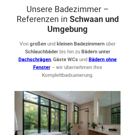
Unsere Badezimmer –
Referenzen in
Schwaan und
Umgebung
Von
großen
und
kleinen Badezimmern
über
Schlauchbäder
bis hin zu
Bädern unter
Dachschrägen
,
Gäste WCs
und
Bädern ohne
Fenster
– wir übernehmen Ihre
Komplettbadsanierung.