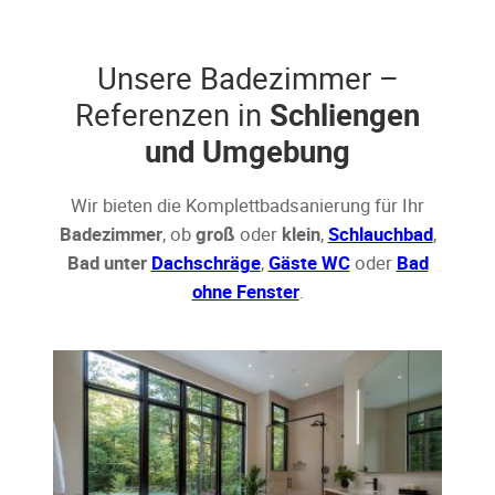
Unsere Badezimmer –
Referenzen in
Schliengen
und Umgebung
Wir bieten die Komplettbadsanierung für Ihr
Badezimmer
, ob
groß
oder
klein
,
Schlauchbad
,
Bad unter
Dachschräge
,
Gäste WC
oder
Bad
ohne Fenster
.