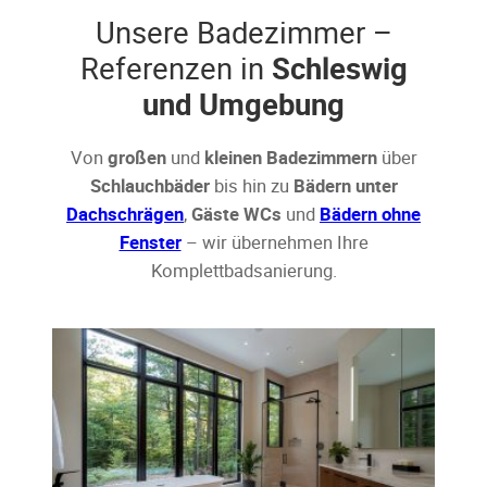
Unsere Badezimmer –
Referenzen in
Schleswig
und Umgebung
Von
großen
und
kleinen Badezimmern
über
Schlauchbäder
bis hin zu
Bädern unter
Dachschrägen
,
Gäste WCs
und
Bädern ohne
Fenster
– wir übernehmen Ihre
Komplettbadsanierung.