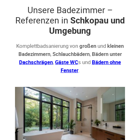
Unsere Badezimmer –
Referenzen in
Schkopau und
Umgebung
Komplettbadsanierung von
großen
und
kleinen
Badezimmern
,
Schlauchbädern
,
Bädern unter
Dachschrägen
,
Gäste WC
s und
Bädern ohne
Fenster
.